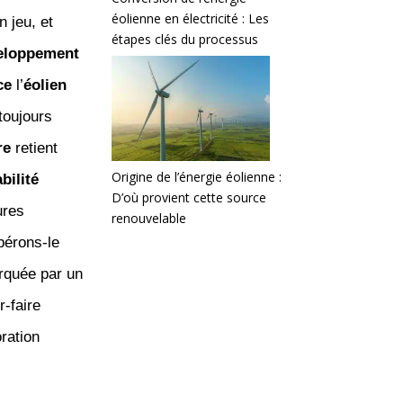
éolienne en électricité : Les
n jeu, et
étapes clés du processus
eloppement
ce
l’
éolien
 toujours
re
retient
Origine de l’énergie éolienne :
bilité
D’où provient cette source
ures
renouvelable
pérons-le
rquée par un
r-faire
ration