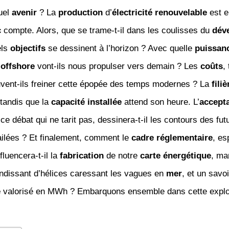
uel
avenir
? La
production
d’
électricité renouvelable
est e
c
compte. Alors, que se trame-t-il dans les coulisses du
dév
els
objectifs
se dessinent à l’horizon ? Avec quelle
puissan
t
offshore
vont-ils nous propulser vers demain ? Les
coûts
,
uvent-ils freiner cette épopée des temps modernes ? La
filiè
 tandis que la
capacité installée
attend son heure. L’
accepta
 ce débat qui ne tarit pas, dessinera-t-il les contours des fut
ailées ? Et finalement, comment le
cadre réglementaire
, es
nfluencera-t-il la
fabrication
de notre
carte énergétique
, ma
ndissant d’hélices caressant les vagues en
mer
, et un savoi
e
valorisé en MWh ? Embarquons ensemble dans cette explo