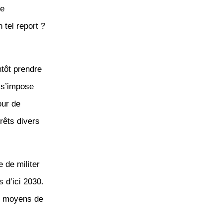
re
tel report ?
ntôt prendre
n s’impose
our de
érêts divers
 de militer
s d’ici 2030.
es moyens de