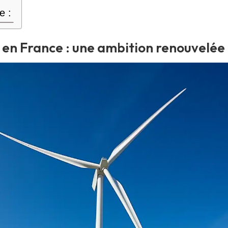
e :
n en France : une ambition renouvelée