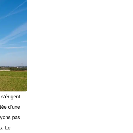
s’érigent
tée d’une
oyons pas
s. Le