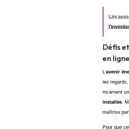
Lire aussi
l'investi
Défis e
en lign
L’
avenir én
les regards,
incarnent un
installée
. M
maîtrise par
Pour que cet