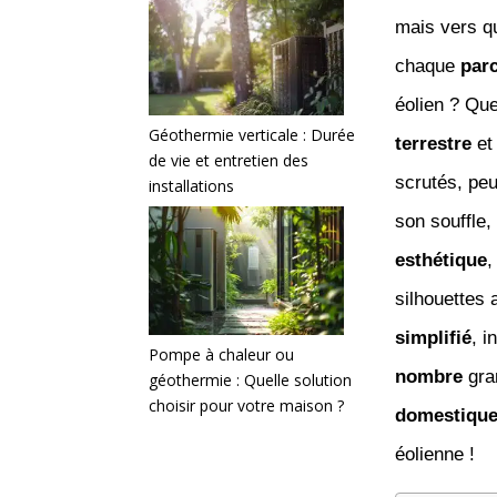
mais vers q
chaque
par
éolien ? Qu
Géothermie verticale : Durée
terrestre
e
de vie et entretien des
scrutés, pe
installations
son souffle,
esthétique
,
silhouettes 
simplifié
, i
Pompe à chaleur ou
nombre
gra
géothermie : Quelle solution
choisir pour votre maison ?
domestiqu
éolienne !