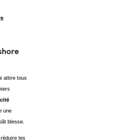
re
shore
i attire tous
niers
cité
e une
 bât blesse.
 réduire les