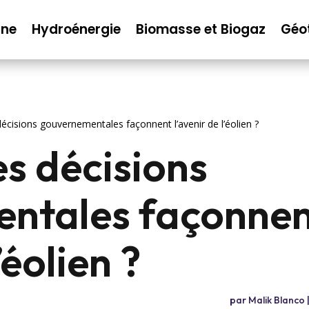
nne
Hydroénergie
Biomasse et Biogaz
Géo
cisions gouvernementales façonnent l’avenir de l’éolien ?
s décisions
ntales façonne
’éolien ?
par
Malik Blanco