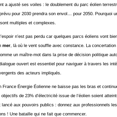
 a ajusté ses voiles : le doublement du parc éolien terrest
 prévu pour 2030 prendra son envol… pour 2050. Pourquoi un 
sont multiples et complexes.
’espoir n’est pas perdu car quelques parcs éoliens vont bie
en
mer
, là où le vent souffle avec constance. La concertatio
omme un maître-mot dans la prise de décision politique aut
 dialogue ouvert est essentiel pour naviguer à travers les int
ivergents des acteurs impliqués.
n France Énergie Éolienne ne baisse pas les bras et continue
objectifs de 23% d’électricité issue de l’éolien soient atteint
t lancé aux pouvoirs publics : donnez aux professionnels l
ons ! Une bataille qui ne fait que commencer.