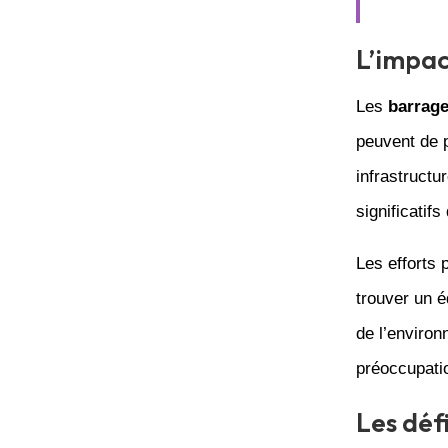
L’impac
Les
barrag
peuvent de p
infrastructu
significatifs
Les efforts
trouver un é
de l’enviro
préoccupatio
Les déf