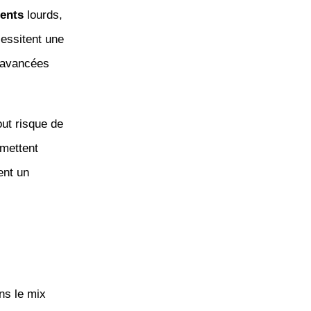
ents
lourds,
essitent une
 avancées
out risque de
rmettent
ent un
ans le mix