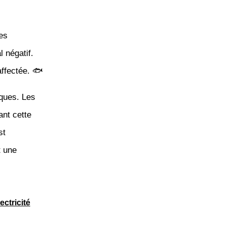
es
 négatif.
affectée. 🐟
iques. Les
ant cette
st
t une
ectricité