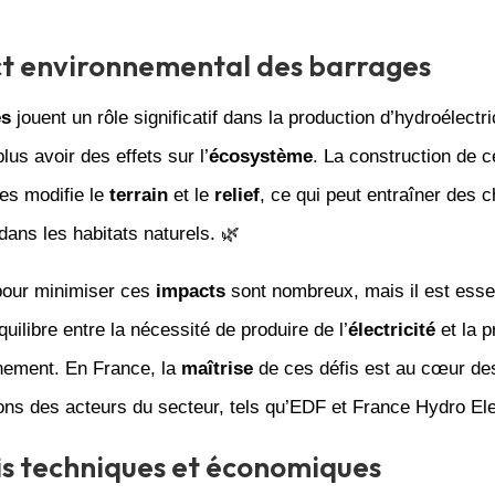
t environnemental des barrages
es
jouent un rôle significatif dans la production d’hydroélectri
lus avoir des effets sur l’
écosystème
. La construction de c
res modifie le
terrain
et le
relief
, ce qui peut entraîner des
 dans les habitats naturels. 🌿
 pour minimiser ces
impacts
sont nombreux, mais il est esse
quilibre entre la nécessité de produire de l’
électricité
et la p
nnement. En France, la
maîtrise
de ces défis est au cœur de
ns des acteurs du secteur, tels qu’EDF et France Hydro Elect
is techniques et économiques