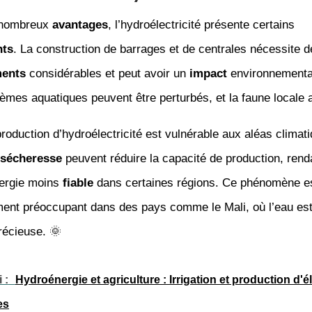
 nombreux
avantages
, l’hydroélectricité présente certains
nts
. La construction de barrages et de centrales nécessite d
ments
considérables et peut avoir un
impact
environnemental
mes aquatiques peuvent être perturbés, et la faune locale 
production d’hydroélectricité est vulnérable aux aléas climat
sécheresse
peuvent réduire la capacité de production, rend
ergie moins
fiable
dans certaines régions. Ce phénomène e
ement préoccupant dans des pays comme le Mali, où l’eau es
récieuse. 🌞
 :
Hydroénergie et agriculture : Irrigation et production d'él
es