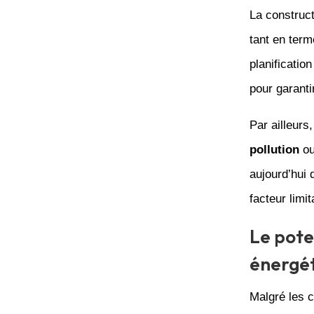
La construct
tant en ter
planificatio
pour garanti
Par ailleurs,
pollution
ou
aujourd’hui 
facteur limi
Le pote
énergé
Malgré les c