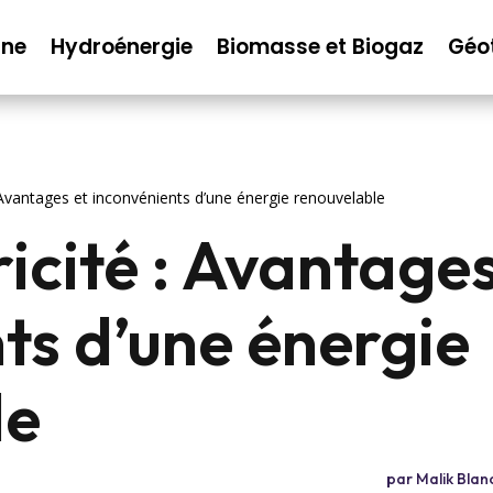
nne
Hydroénergie
Biomasse et Biogaz
Géo
: Avantages et inconvénients d’une énergie renouvelable
icité : Avantages
ts d’une énergie
le
par
Malik Blan