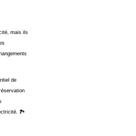
cité, mais ils
es
 changements
ntiel de
réservation
s
ricité. 🏞️