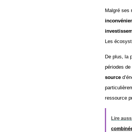
Malgré ses
inconvénie
investisse
Les écosystè
De plus, la 
périodes de
source
d’én
particulièr
ressource p
Lire aussi
combiné