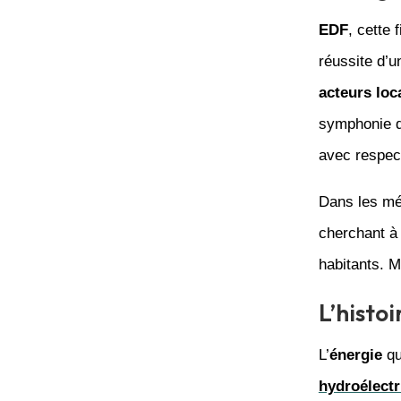
EDF
, cette
réussite d’
acteurs loc
symphonie d
avec respect
Dans les m
cherchant à
habitants. M
L’histo
L’
énergie
qu
hydroélectr