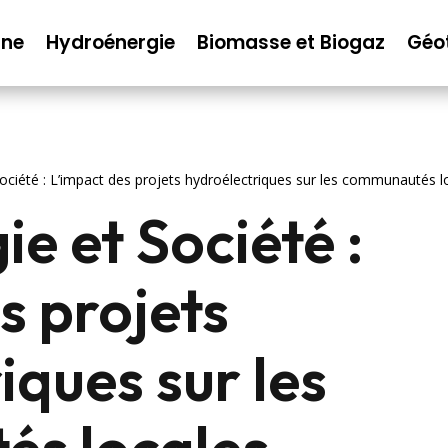
nne
Hydroénergie
Biomasse et Biogaz
Géo
ociété : L’impact des projets hydroélectriques sur les communautés l
e et Société :
s projets
iques sur les
s locales