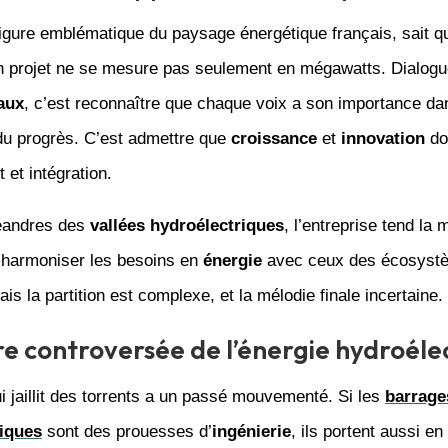
 figure emblématique du paysage énergétique français, sait q
un projet ne se mesure pas seulement en mégawatts. Dialogu
aux
, c’est reconnaître que chaque voix a son importance da
u progrès. C’est admettre que
croissance
et
innovation
do
 et intégration.
éandres des
vallées hydroélectriques
, l’entreprise tend la 
 harmoniser les besoins en
énergie
avec ceux des écosystè
ais la partition est complexe, et la mélodie finale incertaine.
ire controversée de l’énergie hydroéle
i jaillit des torrents a un passé mouvementé. Si les
barrage
iques
sont des prouesses d’
ingénierie
, ils portent aussi en