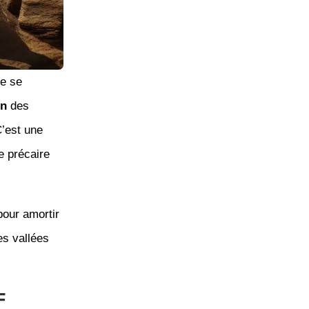
re se
on
des
’est une
re précaire
our amortir
es vallées
.
F