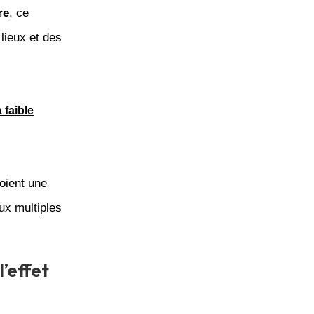
re
, ce
lieux et des
 faible
oient une
ux multiples
’effet