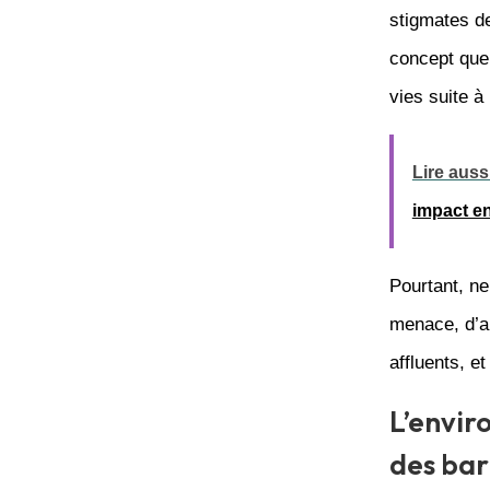
stigmates 
concept quel
vies suite à
Lire aussi
impact e
Pourtant, n
menace, d’au
affluents, e
L’envir
des ba