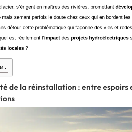
d’acier, s’érigent en maîtres des rivières, promettant
dévelo
e
mais semant parfois le doute chez ceux qui en bordent les 
ns détour cette problématique qui façonne des vies et rede
uel est réellement l’
impact
des
projets hydroélectriques
s
s locales
?
e :
té de la réinstallation : entre espoirs 
tions