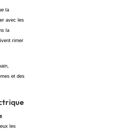
ue la
er avec les
ns la
ivent rimer
main,
mes et des
ctrique
s
 eux les