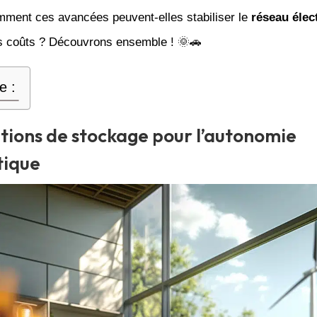
omment ces avancées peuvent-elles stabiliser le
réseau élec
es coûts ? Découvrons ensemble ! 🌞🚗
e :
utions de stockage pour l’autonomie
tique