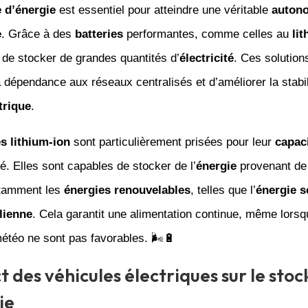
 d’énergie
est essentiel pour atteindre une véritable
auton
e
. Grâce à des
batteries
performantes, comme celles au
li
 de stocker de grandes quantités d’
électricité
. Ces solution
a dépendance aux réseaux centralisés et d’améliorer la stabil
trique
.
es lithium-ion
sont particulièrement prisées pour leur
capac
ité. Elles sont capables de stocker de l’
énergie
provenant de
otamment les
énergies renouvelables
, telles que l’
énergie s
lienne
. Cela garantit une alimentation continue, même lorsq
étéo ne sont pas favorables. 🌬️🔋
t des véhicules électriques sur le sto
ie