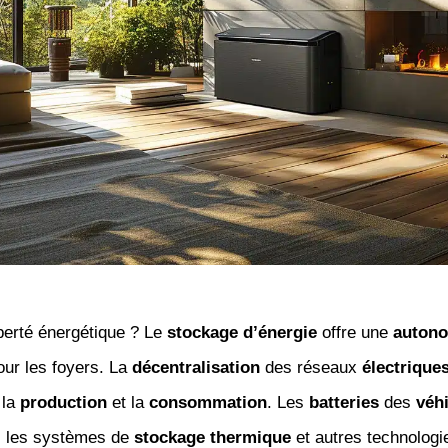
berté énergétique ? Le
stockage d’énergie
offre une
auton
our les foyers. La
décentralisation
des réseaux
électrique
 la
production
et la
consommation
. Les
batteries
des
véh
, les systèmes de
stockage thermique
et autres technologi