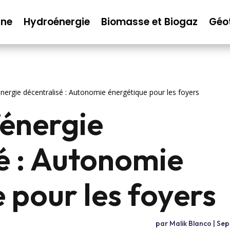
nne
Hydroénergie
Biomasse et Biogaz
Géo
nergie décentralisé : Autonomie énergétique pour les foyers
’énergie
é : Autonomie
 pour les foyers
par
Malik Blanco
|
Sep