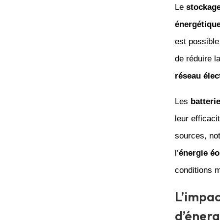
Le
stockage
énergétiqu
est possible
de réduire l
réseau élec
Les
batteri
leur efficac
sources, n
l’
énergie éo
conditions m
L’impac
d’énerg