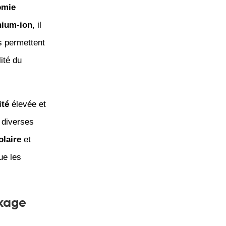
omie
thium-ion
, il
s permettent
ité du
ité
élevée et
 diverses
olaire
et
ue les
ckage