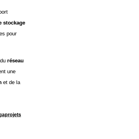
port
e stockage
ées pour
é du
réseau
ent une
n
et de la
gaprojets