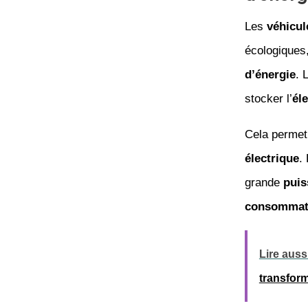
Les
véhicul
écologiques, 
d’énergie
. 
stocker l’
éle
Cela permet 
électrique
.
grande
puis
consommati
Lire aussi
transform