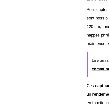
Pour capter 
sont possibl
120 cm, tand
nappes phré
maintenue en
Lire aussi
communau
Ces
capteu
un
rendeme
en fonction 