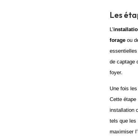
Les éta
L’
installati
forage
ou d
essentielles
de captage d
foyer.
Une fois le
Cette étape 
installatio
tels que le
maximiser l’