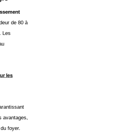
assement
deur de 80 à
. Les
au
ur les
arantissant
s avantages,
du foyer.