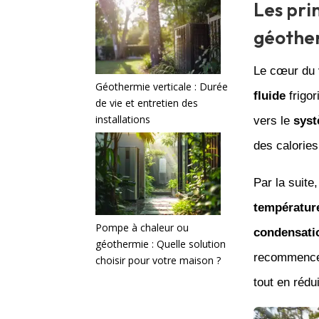
Les pri
géothe
Le cœur du
Géothermie verticale : Durée
fluide
frigo
de vie et entretien des
installations
vers le
sys
des calorie
Par la suite
températur
Pompe à chaleur ou
condensati
géothermie : Quelle solution
recommencer
choisir pour votre maison ?
tout en réd