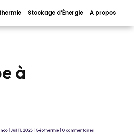
thermie
Stockage d’Énergie
A propos
e à
anco
|
Juil 11, 2025
|
Géothermie
|
0 commentaires