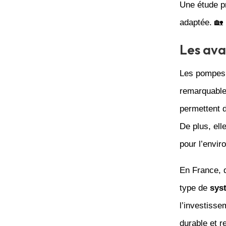
Une étude pr
adaptée. 🏡
Les av
Les pompes 
remarquable.
permettent d
De plus, ell
pour l’envir
En France, d
type de
sys
l’investisse
durable et r