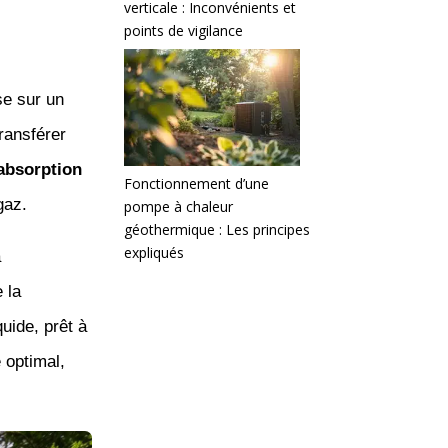
verticale : Inconvénients et
points de vigilance
e sur un
ransférer
absorption
Fonctionnement d’une
gaz.
pompe à chaleur
géothermique : Les principes
expliqués
a
 la
quide, prêt à
 optimal,