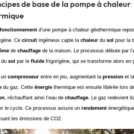
ncipes de base de la pompe à chaleur
rmique
fonctionnement
d’une pompe à chaleur géothermique repos
rigène. Ce
circuit
ingénieux capte la
chaleur
du
sol
pour la t
tème
de
chauffage
de la maison. Le processus débute par l’
s du
sol
par le
fluide
frigorigène, qui se transforme alors en 
, un
compresseur
entre en jeu, augmentant la
pression
et l
e
du gaz. Cette
énergie
thermique est ensuite libérée lors de
on
, réchauffant ainsi l’eau de
chauffage
. Le gaz redevient li
 le cycle. Ce processus assure un
rendement
énergétique
uisant les émissions de CO2.