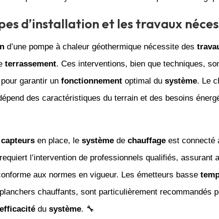
pes d’installation et les travaux néces
on
d’une pompe à chaleur géothermique nécessite des
trava
e
terrassement
. Ces interventions, bien que techniques, so
 pour garantir un
fonctionnement
optimal du
système
. Le c
épend des caractéristiques du terrain et des besoins énerg
s
capteurs
en place, le
système
de
chauffage
est connecté 
requiert l’intervention de professionnels qualifiés, assurant 
n conforme aux normes en vigueur. Les émetteurs basse
temp
s planchers chauffants, sont particulièrement recommandés p
efficacité
du
système
. 🔧