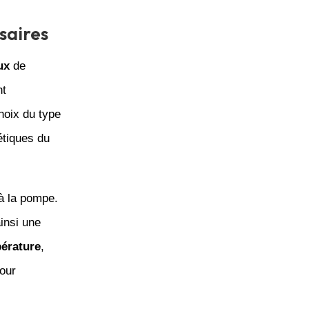
saires
ux
de
nt
hoix du type
étiques du
à la pompe.
ainsi une
érature
,
our