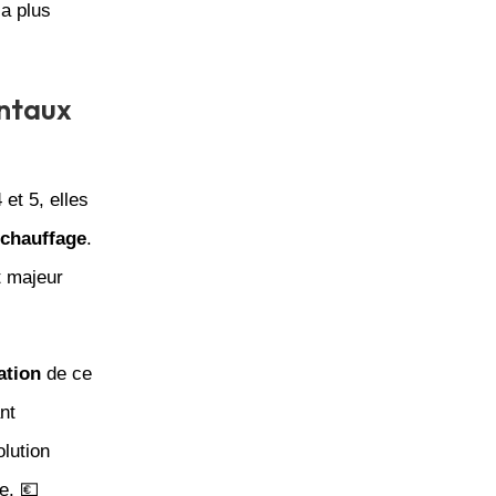
la plus
ntaux
et 5, elles
chauffage
.
t majeur
ation
de ce
nt
lution
e. 💶