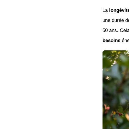
La
longévit
une durée de
50 ans. Cela
besoins
éner