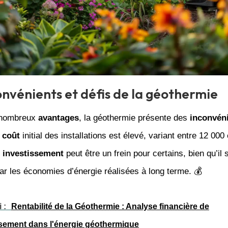
onvénients et défis de la géothermie
 nombreux
avantages
, la géothermie présente des
inconvén
e
coût
initial des installations est élevé, variant entre 12 000
e
investissement
peut être un frein pour certains, bien qu’il s
r les économies d’énergie réalisées à long terme. 💰
 :
Rentabilité de la Géothermie : Analyse financière de
ssement dans l'énergie géothermique