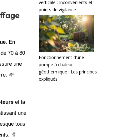
verticale : Inconvénients et
points de vigilance
uffage
que
. En
 de 70 à 80
Fonctionnement d’une
ssure une
pompe à chaleur
géothermique : Les principes
rre. 🌱
expliqués
teurs
et la
tissant une
resque tous
ents. 🌞