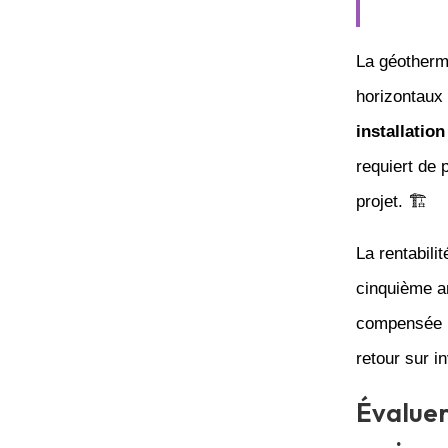
La géotherm
horizontaux 
installation
requiert de 
projet. 🏗️
La rentabili
cinquième a
compensée pa
retour sur i
Évaluer