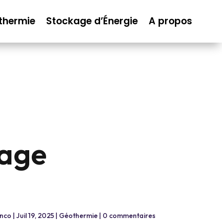
thermie
Stockage d’Énergie
A propos
fage
anco
|
Juil 19, 2025
|
Géothermie
|
0 commentaires