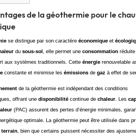
ntages de la géothermie pour le cha
ique
mie
se distingue par son caractère
économique
et
écologi
haleur
du
sous-sol
, elle permet une
consommation
réduite
rt aux systèmes traditionnels. Cette
énergie
renouvelable a
e
constante et minimise les
émissions
de
gaz
à effet de se
nnement
de la géothermie est indépendant des conditions
ques, offrant une
disponibilité
continue de
chaleur
. Les
cap
aleur
(PAC) assurent des pertes d’énergie minimales, garan
ergétique optimale. La géothermie peut être utilisée dans p
e
terrain
, bien que certains puissent nécessiter des ajustem