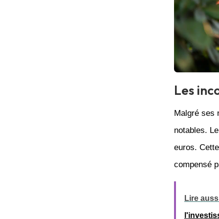
Les inc
Malgré ses
notables. L
euros. Cett
compensé pa
Lire aussi
l'investi