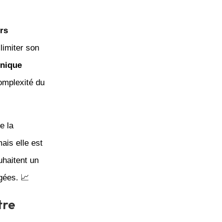
rs
limiter son
hnique
complexité du
e la
ais elle est
uhaitent un
gées. 📈
tre