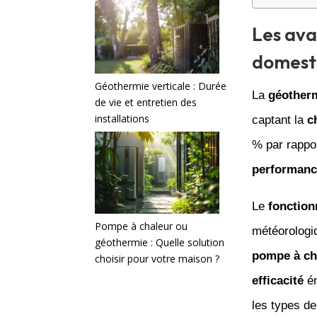
Les ava
domest
Géothermie verticale : Durée
La
géother
de vie et entretien des
installations
captant la
c
% par rappo
performanc
Le
fonctio
Pompe à chaleur ou
météorologi
géothermie : Quelle solution
pompe à ch
choisir pour votre maison ?
efficacité
én
les types d