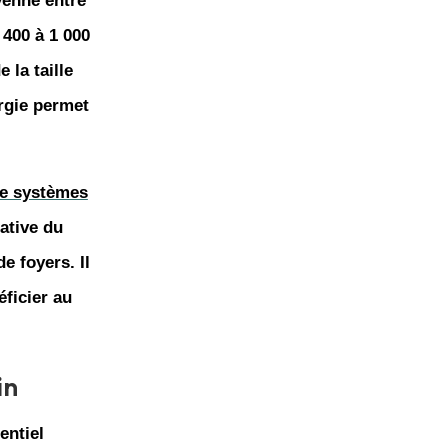
nne entre
 400 à 1 000
 la taille
rgie permet
 de systèmes
ative du
e foyers. Il
éficier au
in
entiel