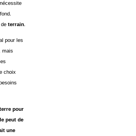
 nécessite
fond.
s de
terrain
.
al pour les
, mais
mes
Le choix
 besoins
terre pour
le peut de
ait une