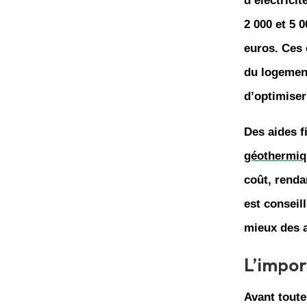
d’
électricit
2 000 et 5 
euros. Ces 
du logement
d’optimise
Des aides f
géothermiq
coût
, renda
est conseil
mieux des a
L’impor
Avant toute