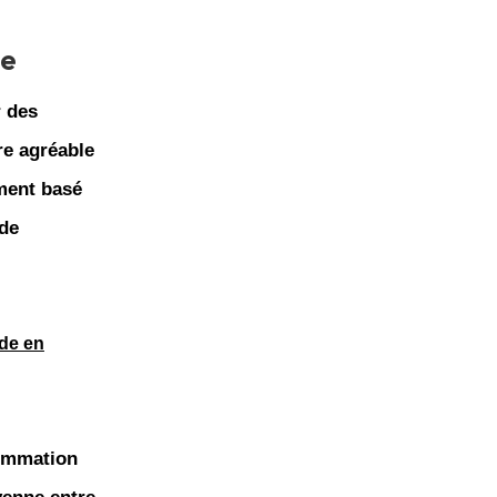
de
r des
re agréable
ment basé
 de
nde en
sommation