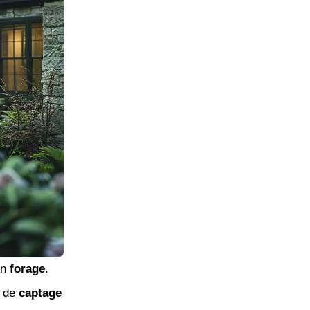
un
forage
.
e de
captage