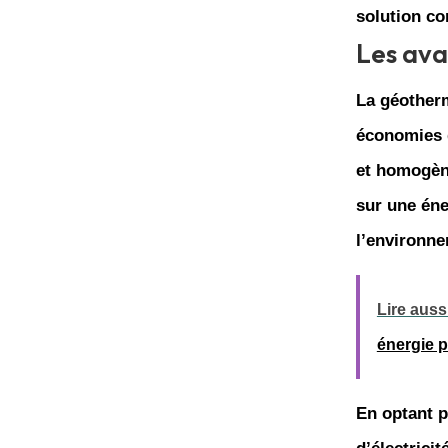
solution co
Les ava
La
géother
économies 
et homogèn
sur une éne
l’environne
Lire aussi
énergie 
En optant p