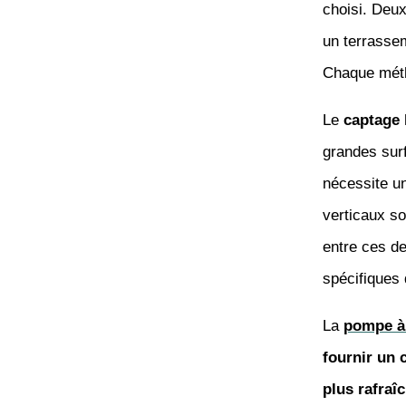
choisi. Deux
un terrasse
Chaque méth
Le
captage 
grandes surf
nécessite u
verticaux so
entre ces de
spécifiques
La
pompe à
fournir un
plus rafraî