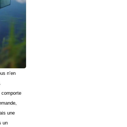
us n’en
à
e comporte
 demande,
ais une
s un