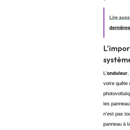
Lire aussi
dernière
L’impor
système
L’
onduleur
,
votre quête 
photovoltaïq
les panneaux
n’est pas to
panneau à la