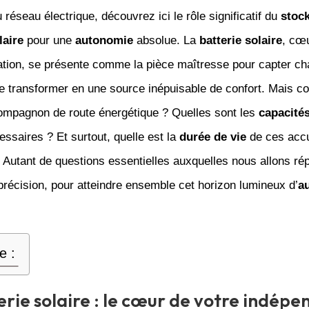
 réseau électrique, découvrez ici le rôle significatif du
stoc
laire
pour une
autonomie
absolue. La
batterie solaire
, cœu
lation, se présente comme la pièce maîtresse pour capter c
 le transformer en une source inépuisable de confort. Mais 
compagnon de route énergétique ? Quelles sont les
capacité
ssaires ? Et surtout, quelle est la
durée de vie
de ces acc
 Autant de questions essentielles auxquelles nous allons ré
récision, pour atteindre ensemble cet horizon lumineux d’
a
e :
erie solaire : le cœur de votre indép