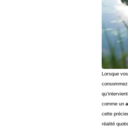
Lorsque vo
consommez,
qu’intervien
comme un
a
cette précie
réalité quoti