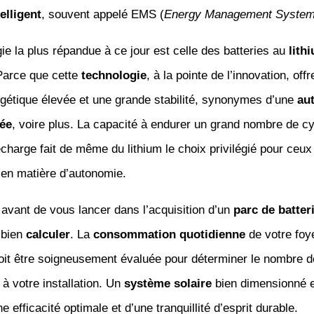
elligent
, souvent appelé EMS (
Energy Management Syste
ie la plus répandue à ce jour est celle des batteries au
lith
Parce que cette
technologie
, à la pointe de l’innovation, off
rgétique élevée et une grande stabilité, synonymes d’une
au
née
, voire plus. La capacité à endurer un grand nombre de c
charge fait de même du lithium le choix privilégié pour ceux 
 en matière d’autonomie.
avant de vous lancer dans l’acquisition d’un
parc de batter
 bien
calculer
. La
consommation quotidienne
de votre foy
oit être soigneusement évaluée pour déterminer le nombre d
à votre installation. Un
système solaire
bien dimensionné e
e efficacité optimale et d’une tranquillité d’esprit durable.