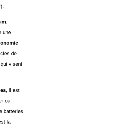
m
).
ium
.
re une
tonomie
ycles de
qui visent
ies
, il est
er ou
e batteries
st la