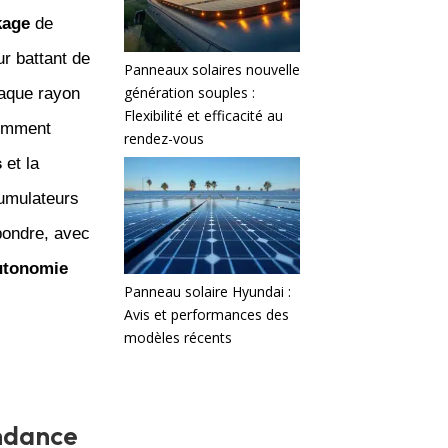
kage
de
r battant de
Panneaux solaires nouvelle
génération souples :
haque rayon
Flexibilité et efficacité au
comment
rendez-vous
s
et la
umulateurs
pondre, avec
utonomie
Panneau solaire Hyundai :
Avis et performances des
modèles récents
endance