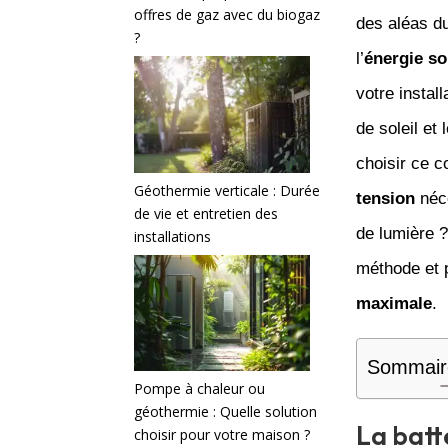
offres de gaz avec du biogaz
des aléas du
?
l’
énergie so
votre instal
de soleil et
choisir ce 
Géothermie verticale : Durée
tension
néce
de vie et entretien des
de lumière ?
installations
méthode et p
maximale
.
Sommair
Pompe à chaleur ou
géothermie : Quelle solution
La batt
choisir pour votre maison ?