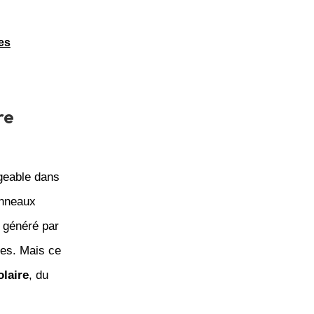
es
re
igeable dans
anneaux
u généré par
ues. Mais ce
olaire
, du