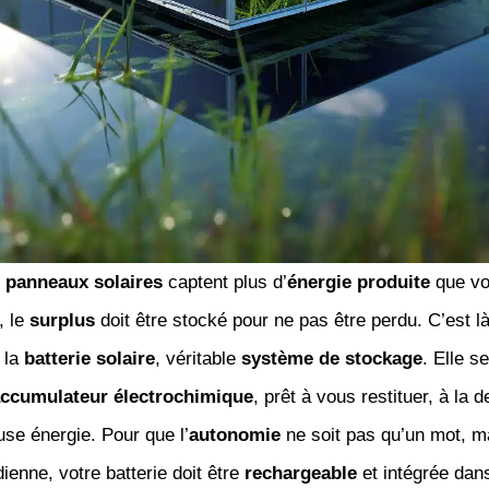
s
panneaux solaires
captent plus d’
énergie produite
que vo
 le
surplus
doit être stocké pour ne pas être perdu. C’est l
t la
batterie solaire
, véritable
système de stockage
. Elle s
ccumulateur électrochimique
, prêt à vous restituer, à la
use énergie. Pour que l’
autonomie
ne soit pas qu’un mot, m
dienne, votre batterie doit être
rechargeable
et intégrée dan