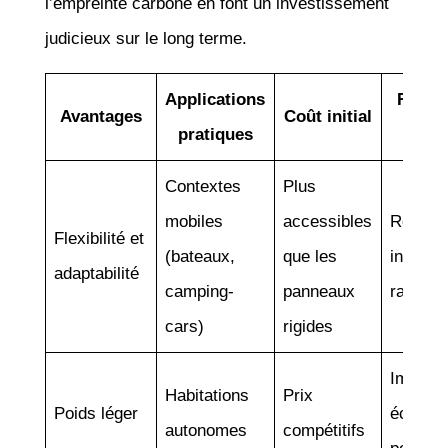
l’empreinte carbone en font un investissement
judicieux sur le long terme.
Applications
Rentab
Avantages
Coût initial
pratiques
long 
Contextes
Plus
mobiles
accessibles
Retour 
Flexibilité et
(bateaux,
que les
investi
adaptabilité
camping-
panneaux
rapide
cars)
rigides
Impact
Habitations
Prix
Poids léger
écologi
autonomes
compétitifs