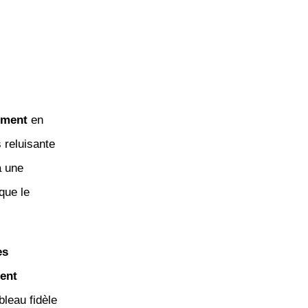
ement
en
 reluisante
à une
que le
es
ent
leau fidèle