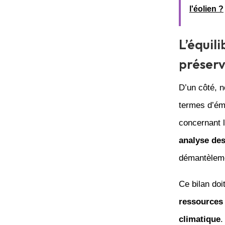
l'éolien ?
L’équil
préser
D’un côté, 
termes d’émi
concernant l
analyse de
démantèleme
Ce bilan doi
ressources
climatique
.