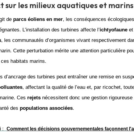
t sur les milieux aquatiques et marins
agit de
parcs éoliens en mer
, les conséquences écologiques
nantes. L’installation des turbines affecte l’
ichtyofaune
et
s
, les communautés d’organismes vivant respectivement dan
marin. Cette perturbation mérite une attention particulière po
e ces habitats marins.
s d’ancrage des turbines peut entraîner une remise en susp
polluantes
, affectant la qualité de l’eau et, par ricochet, tout
 marine. Ces
rejets
nécessitent donc une gestion rigoureuse
santé des
populations associées
.
 :
Comment les décisions gouvernementales façonnent l'a