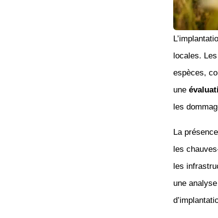
L’implantati
locales. Le
espèces, co
une
évaluat
les dommag
La présence 
les chauves-
les infrastr
une analyse
d’implantati