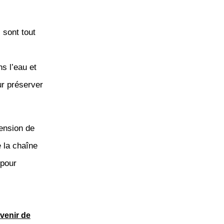
 sont tout
s l’eau et
ur préserver
ension de
e la chaîne
 pour
venir de