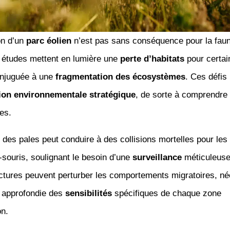
on d’un
parc éolien
n’est pas sans conséquence pour la faune
s études mettent en lumière une
perte d’habitats
pour certai
njuguée à une
fragmentation des écosystèmes
. Ces défis
ion environnementale stratégique
, de sorte à comprendre e
es.
des pales peut conduire à des collisions mortelles pour les
souris, soulignant le besoin d’une
surveillance
méticuleuse
uctures peuvent perturber les comportements migratoires, né
 approfondie des
sensibilités
spécifiques de chaque zone
on.