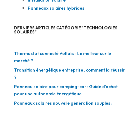
Panneaux solaires hybrides
DERNIERS ARTICLES CATÉGORIE "TECHNOLOGIES
SOLAIRES"
Thermostat connecté Voltalis : Le meilleur sur le
marché ?
Transition énergétique entreprise : comment la réussir
?
Panneau solaire pour camping-car : Guide d’achat
pour une autonomie énergétique
Panneaux solaires nouvelle génération souples :
Flexibilité et efficacité au rendez-vous
Panneau solaire Hyundai : Avis et performances des
modèles récents