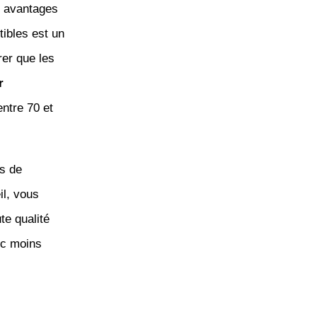
es avantages
ibles est un
rer que les
r
ntre 70 et
fs de
il, vous
te qualité
nc moins