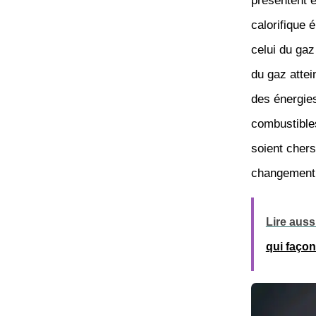
présentent 
calorifique 
celui du gaz
du gaz attei
des énergies
combustibles
soient chers
changement s
Lire aussi
qui façon