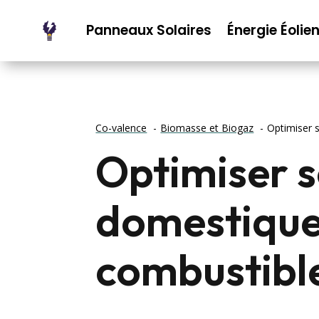
Panneaux Solaires
Énergie Éolie
Co-valence
Biomasse et Biogaz
Optimiser 
Optimiser 
domestique
combustibl