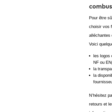
combust
Pour être sû
choisir vos 
alléchantes 
Voici quelqu
les logos 
NF ou ENp
la transpa
la disponi
fournisseu
N’hésitez pa
retours et 