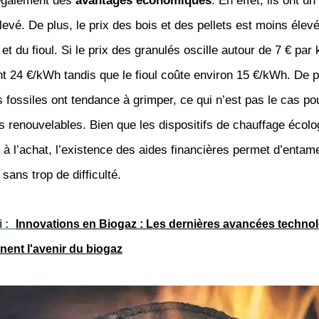
également des
avantages économiques
. En effet, ils ont un
élevé. De plus, le prix des bois et des pellets est moins éle
 et du fioul. Si le prix des granulés oscille autour de 7 € par
nt 24 €/kWh tandis que le fioul coûte environ 15 €/kWh. De pl
 fossiles ont tendance à grimper, ce qui n’est pas le cas po
 renouvelables. Bien que les dispositifs de chauffage écol
 à l’achat, l’existence des aides financières permet d’entame
ans trop de difficulté.
 :
Innovations en Biogaz : Les dernières avancées techno
nent l'avenir du biogaz