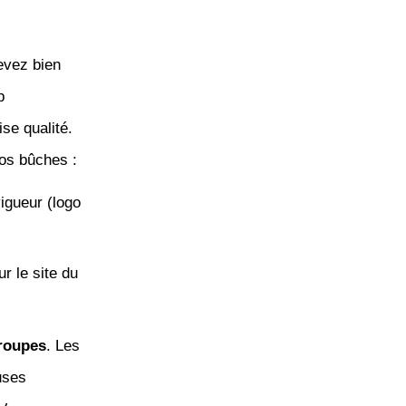
evez bien
p
se qualité.
os bûches :
vigueur (logo
ur le site du
groupes
. Les
uses