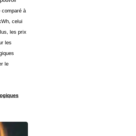
 pouvoir
vé comparé à
 kWh, celui
us, les prix
ur les
ogiques
r le
logiques